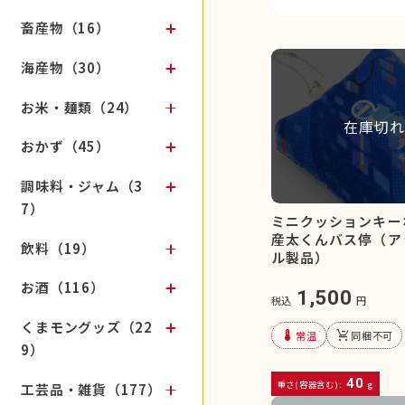
畜産物（16）
海産物（30）
お米・麺類（24）
在庫切れ
おかず（45）
調味料・ジャム（3
7）
ミニクッションキー
産太くんバス停（ア
飲料（19）
ル製品）
お酒（116）
1,500
税込
円
くまモングッズ（22
device_thermostat
remove_shopping_cart
常温
同梱不可
9）
40
重さ(容器含む):
g
工芸品・雑貨（177）