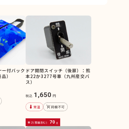
スナー付バック
ドア開閉スイッチ（後扉）：熊
製品）
本22か3277号車（九州産交バ
ス）
1,650
税込
円
device_thermostat
remove_shopping_cart
常温
同梱不可
70
重さ(容器含む):
g