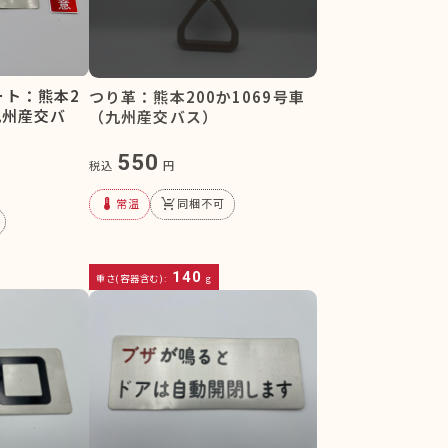
ート：熊本2
つり革：熊本200か1069号車
九州産交バ
（九州産交バス）
550
税込
円
device_thermostat
remove_shopping_cart
常温
同梱不可
140
重さ(容器含む):
g