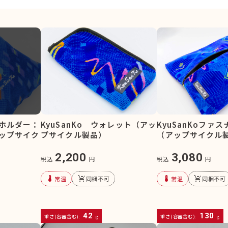
ホルダー：
KyuSanKo ウォレット（アッ
KyuSanKoファ
ップサイク
プサイクル製品）
（アップサイクル
2,200
3,080
税込
円
税込
円
device_thermostat
remove_shopping_cart
device_thermostat
remove_shopping_cart
常温
同梱不可
常温
同梱不可
42
130
重さ(容器含む):
g
重さ(容器含む):
g