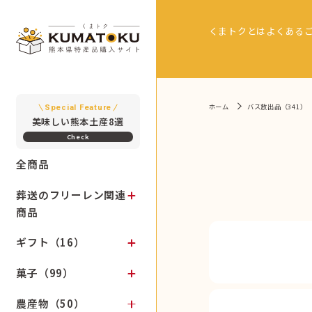
くまトクとは
よくある
ホーム
バス放出品（341）
Special Feature
美味しい熊本土産8選
全商品
葬送のフリーレン関連
商品
ギフト（16）
菓子（99）
農産物（50）