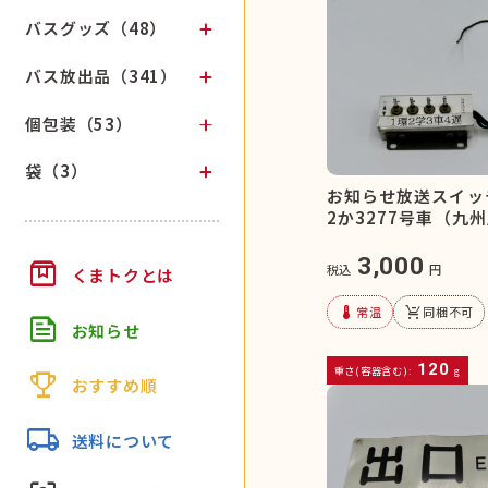
バスグッズ（48）
バス放出品（341）
個包装（53）
袋（3）
お知らせ放送スイッ
2か3277号車（九
3,000
box
税込
円
くまトクとは
device_thermostat
remove_shopping_cart
常温
同梱不可
feed
お知らせ
120
重さ(容器含む):
g
trophy
おすすめ順
local_shipping
送料について