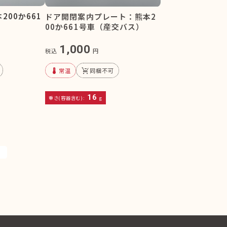
00か661
ドア開閉案内プレート：熊本2
00か661号車（産交バス）
1,000
税込
円
device_thermostat
remove_shopping_cart
常温
同梱不可
16
重さ(容器含む):
g