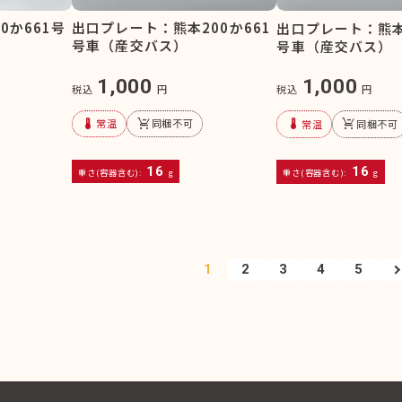
0か661号
出口プレート：熊本200か661
出口プレート：熊本2
号車（産交バス）
号車（産交バス）
1,000
1,000
税込
円
税込
円
device_thermostat
remove_shopping_cart
device_thermostat
remove_shopping_cart
常温
同梱不可
常温
同梱不可
16
16
重さ(容器含む):
g
重さ(容器含む):
g
1
2
3
4
5