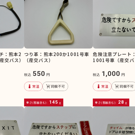
チ：熊本2
つり革：熊本200か1001号車
危険注意プレート：
州産交バス）
（産交バス）
1001号車（産交
550
1,000
税込
円
税込
円
device_thermostat
remove_shopping_cart
device_thermostat
remove_shopping_cart
常温
同梱不可
常温
同梱不可
145
28
重さ(容器含む):
g
重さ(容器含む):
g