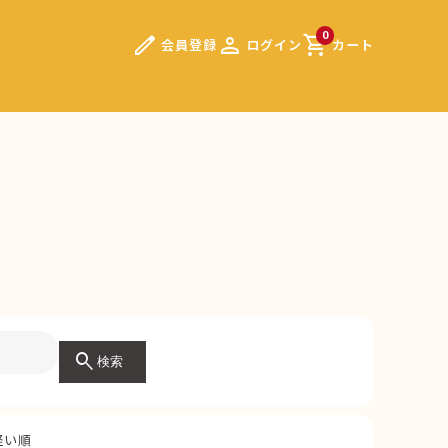
edit
person
shopping_cart
0
会員登録
ログイン
カート
）
search
検索
軽い順