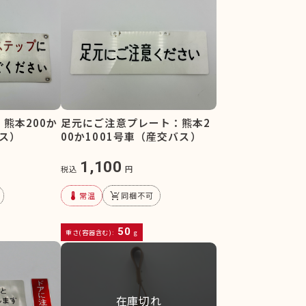
熊本200か
足元にご注意プレート：熊本2
バス）
00か1001号車（産交バス）
1,100
税込
円
device_thermostat
remove_shopping_cart
常温
同梱不可
50
重さ(容器含む):
g
在庫切れ