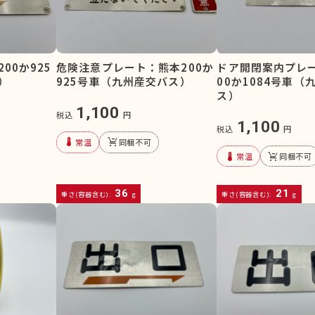
00か925
危険注意プレート：熊本200か
ドア開閉案内プレ
）
925号車（九州産交バス）
00か1084号車（
ス）
1,100
税込
円
1,100
税込
円
device_thermostat
remove_shopping_cart
常温
同梱不可
device_thermostat
remove_shopping_cart
常温
同梱不可
36
21
重さ(容器含む):
g
重さ(容器含む):
g