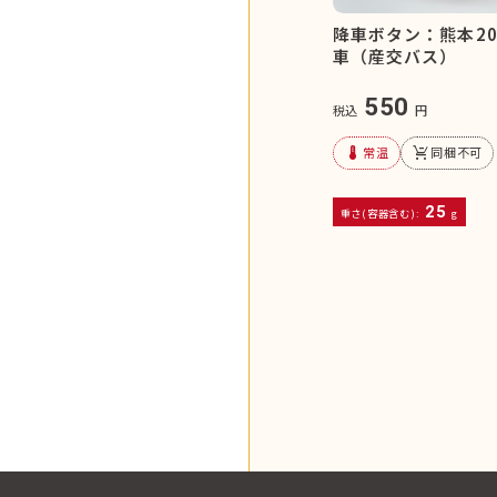
降車ボタン：熊本20
車（産交バス）
550
税込
円
device_thermostat
remove_shopping_cart
常温
同梱不可
25
重さ(容器含む):
g