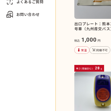
indeterminate_question_box
よくあるご質問
local_post_office
お問い合わせ
出口プレート：熊本2
号車（九州産交バス
1,000
税込
円
device_thermostat
remove_shopping_cart
常温
同梱不可
28
重さ(容器含む):
g