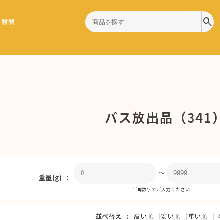
search
ご質問
バス放出品（341
〜
重量(g)
半角数字でご入力ください
並べ替え
高い順
安い順
重い順