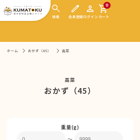
search
edit
person
shopping_cart
0
検索
会員登録
ログイン
カート
ホーム
おかず（45）
高菜
高菜
おかず（45）
重量(g)
〜