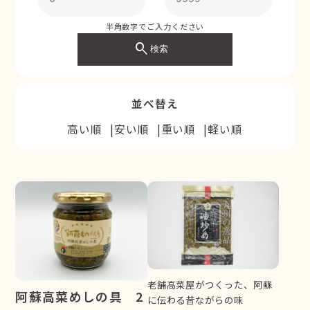
半角数字でご入力ください
search
検索
並べ替え
高い順
安い順
重い順
軽い順
老舗高菜屋がつくった、阿蘇
阿蘇高菜めしの具 2
に伝わる昔ながらの味