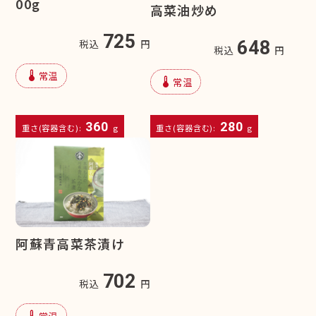
00g
高菜油炒め
725
648
税込
円
税込
円
device_thermostat
常温
device_thermostat
常温
360
280
重さ(容器含む):
g
重さ(容器含む):
g
阿蘇青高菜茶漬け
702
税込
円
device_thermostat
常温