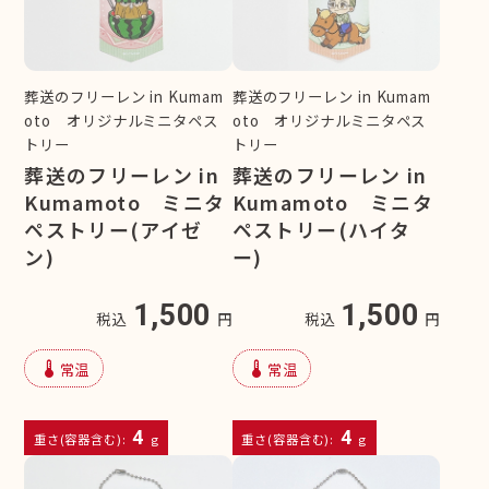
葬送のフリーレン in Kumam
葬送のフリーレン in Kumam
oto オリジナルミニタペス
oto オリジナルミニタペス
トリー
トリー
葬送のフリーレン in
葬送のフリーレン in
Kumamoto ミニタ
Kumamoto ミニタ
ペストリー(アイゼ
ペストリー(ハイタ
ン)
ー)
1,500
1,500
税込
円
税込
円
device_thermostat
device_thermostat
常温
常温
4
4
重さ(容器含む):
g
重さ(容器含む):
g