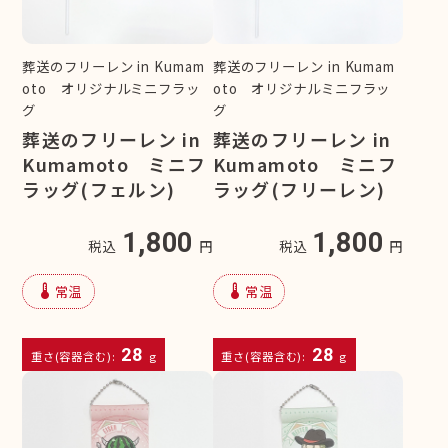
葬送のフリーレン in Kumam
葬送のフリーレン in Kumam
oto オリジナルミニフラッ
oto オリジナルミニフラッ
グ
グ
葬送のフリーレン in
葬送のフリーレン in
Kumamoto ミニフ
Kumamoto ミニフ
ラッグ(フェルン)
ラッグ(フリーレン)
1,800
1,800
税込
円
税込
円
device_thermostat
device_thermostat
常温
常温
28
28
重さ(容器含む):
g
重さ(容器含む):
g