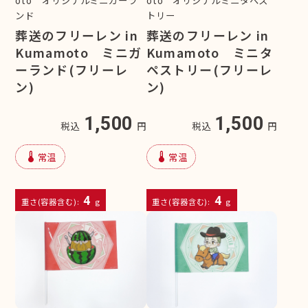
ンド
トリー
葬送のフリーレン in
葬送のフリーレン in
Kumamoto ミニガ
Kumamoto ミニタ
ーランド(フリーレ
ペストリー(フリーレ
ン)
ン)
1,500
1,500
税込
円
税込
円
device_thermostat
device_thermostat
常温
常温
4
4
重さ(容器含む):
g
重さ(容器含む):
g