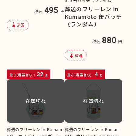
oto 缶バッチ（ランダム）
葬送のフリーレン in
495
税込
円
Kumamoto 缶バッチ
（ランダム）
device_thermostat
常温
880
税込
円
device_thermostat
常温
32
4
重さ(容器含む):
g
重さ(容器含む):
g
在庫切れ
在庫切れ
葬送のフリーレン in Kumam
葬送のフリーレン in Kumam
oto オリジナルミニガーラ
oto オリジナルミニタペス