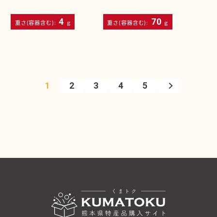
4
70
重さ(容器含む):
g
重さ(容器含む):
g
1
2
3
4
5