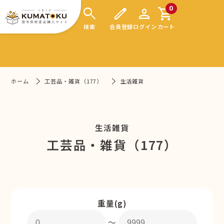
search
edit
person
shopping_cart
0
検索
会員登録
ログイン
カート
ホーム
工芸品・雑貨（177）
生活雑貨
生活雑貨
工芸品・雑貨（177）
重量(g)
〜