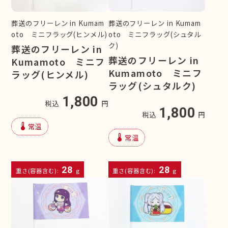
葬送のフリーレン in Kumam
葬送のフリーレン in Kumam
oto ミニフラッグ(ヒンメル)
oto ミニフラッグ(シュタル
ク)
葬送のフリーレン in
葬送のフリーレン in
Kumamoto ミニフ
Kumamoto ミニフ
ラッグ(ヒンメル)
ラッグ(シュタルク)
1,800
税込
円
1,800
税込
円
device_thermostat
常温
device_thermostat
常温
28
28
重さ(容器含む):
g
重さ(容器含む):
g