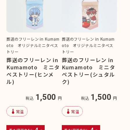
葬送のフリーレン in Kumam
葬送のフリーレン in Kumam
oto オリジナルミニタペス
oto オリジナルミニタペス
トリー
トリー
葬送のフリーレン in
葬送のフリーレン in
Kumamoto ミニタ
Kumamoto ミニタ
ペストリー(ヒンメ
ペストリー(シュタル
ル)
ク)
1,500
1,500
税込
円
税込
円
device_thermostat
device_thermostat
常温
常温
4
4