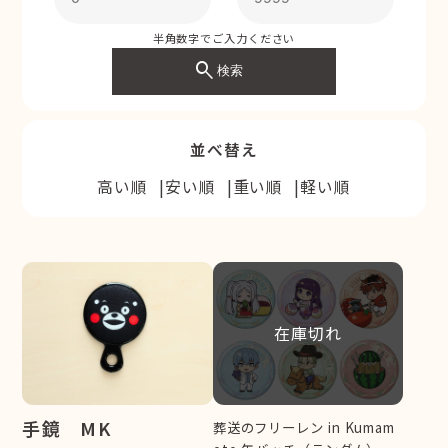
半角数字でご入力ください
search
検索
並べ替え
高い順
安い順
重い順
軽い順
在庫切れ
手鏡 MK
葬送のフリーレン in Kumam