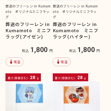
葬送のフリーレン in Kumam
葬送のフリーレン in Kumam
oto オリジナルミニフラッ
oto オリジナルミニフラッ
グ
グ
葬送のフリーレン in
葬送のフリーレン in
Kumamoto ミニフ
Kumamoto ミニフ
ラッグ(アイゼン)
ラッグ(ハイター)
1,800
1,800
税込
円
税込
円
device_thermostat
device_thermostat
常温
常温
28
28
重さ(容器含む):
g
重さ(容器含む):
g