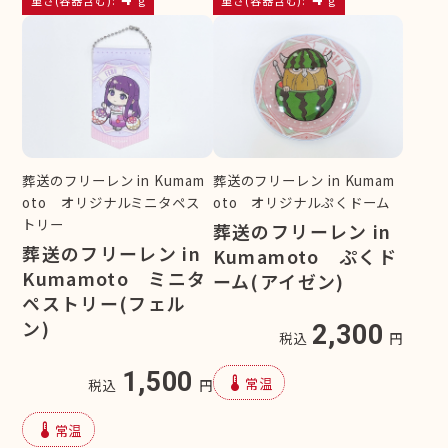
重さ(容器含む):
g
重さ(容器含む):
g
葬送のフリーレン in Kumam
葬送のフリーレン in Kumam
oto オリジナルミニタペス
oto オリジナルぷくドーム
トリー
葬送のフリーレン in
葬送のフリーレン in
Kumamoto ぷくド
Kumamoto ミニタ
ーム(アイゼン)
ペストリー(フェル
ン)
2,300
税込
円
1,500
device_thermostat
常温
税込
円
device_thermostat
常温