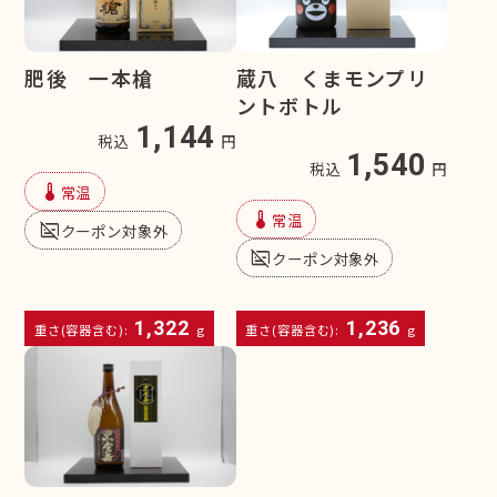
肥後 一本槍
蔵八 くまモンプリ
ントボトル
1,144
税込
円
1,540
税込
円
device_thermostat
常温
device_thermostat
常温
subtitles_off
クーポン対象外
subtitles_off
クーポン対象外
1,322
1,236
重さ(容器含む):
g
重さ(容器含む):
g