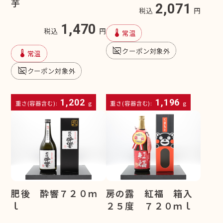
芋
2,071
税込
円
1,470
税込
円
device_thermostat
常温
subtitles_off
クーポン対象外
device_thermostat
常温
subtitles_off
クーポン対象外
1,202
1,196
重さ(容器含む):
g
重さ(容器含む):
g
肥後 酔響７２０ｍ
房の露 紅福 箱入
ｌ
２５度 ７２０ｍｌ