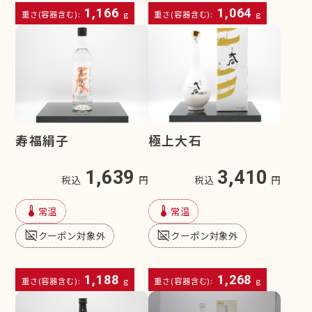
1,166
1,064
重さ(容器含む):
g
重さ(容器含む):
g
寿福絹子
極上大石
1,639
3,410
税込
円
税込
円
device_thermostat
device_thermostat
常温
常温
subtitles_off
subtitles_off
クーポン対象外
クーポン対象外
1,188
1,268
重さ(容器含む):
g
重さ(容器含む):
g