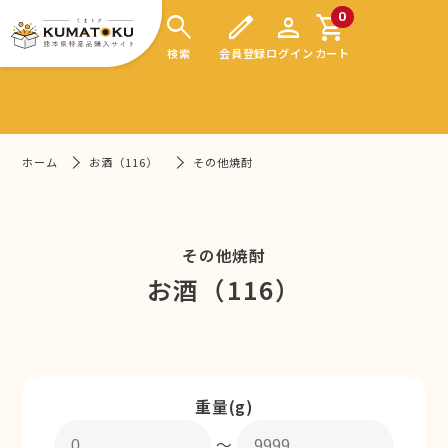
search
edit
person
shopping_cart
0
検索
会員登録
ログイン
カート
ホーム
お酒（116）
その他焼酎
その他焼酎
お酒（116）
重量(g)
〜