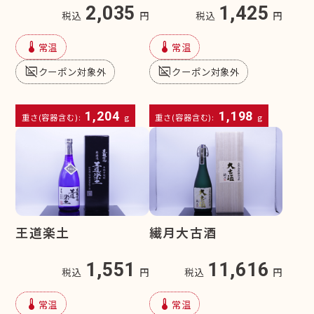
2,035
1,425
税込
円
税込
円
device_thermostat
device_thermostat
常温
常温
subtitles_off
subtitles_off
クーポン対象外
クーポン対象外
1,204
1,198
重さ(容器含む):
g
重さ(容器含む):
g
王道楽土
繊月大古酒
1,551
11,616
税込
円
税込
円
device_thermostat
device_thermostat
常温
常温