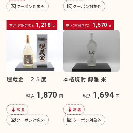
subtitles_off
subtitles_off
クーポン対象外
クーポン対象外
1,218
1,570
重さ(容器含む):
g
重さ(容器含む):
g
埋蔵金 ２５度
本格焼酎 醇雅 米
1,870
1,694
税込
円
税込
円
device_thermostat
device_thermostat
常温
常温
subtitles_off
subtitles_off
クーポン対象外
クーポン対象外