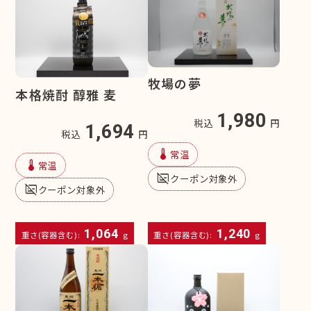
牧場の夢
本格焼酎 醇雅 麦
1,980
税込
円
1,694
税込
円
device_thermostat
常温
device_thermostat
常温
subtitles_off
クーポン対象外
subtitles_off
クーポン対象外
1,064
1,240
重さ(容器含む):
g
重さ(容器含む):
g