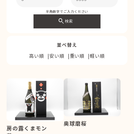
半角数字でご入力ください
search
検索
並べ替え
高い順
安い順
重い順
軽い順
奥球磨桜
房の露くまモン