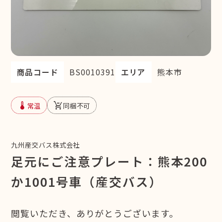
商品コード
BS0010391
エリア
熊本市
device_thermostat
remove_shopping_cart
常温
同梱不可
九州産交バス株式会社
足元にご注意プレート：熊本200
か1001号車（産交バス）
閲覧いただき、ありがとうございます。