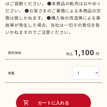
はご容赦ください。 ●本商品の転売はおやめく
ださい。 ●お客さまのご事情による本商品の交
換は致しかねます。 ●購入後の改造等による事
故等が発生した場合、当社は一切その責任を負
いかねますのでご注意ください。
1,100
販売価格
税込
円
数量
shopping_cart
カートに入れる