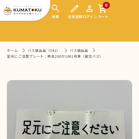
search
edit
person
shopping_cart
0
検索
会員登録
ログイン
カート
ホーム
バス放出品（341）
バス放出品
足元にご注意プレート：熊本200か1001号車（産交バス）