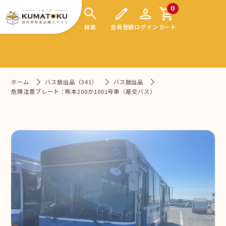
search
edit
person
shopping_cart
0
検索
会員登録
ログイン
カート
ホーム
バス放出品（341）
バス放出品
危険注意プレート：熊本200か1001号車（産交バス）