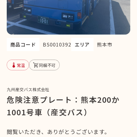
商品コード
BS0010392
エリア
熊本市
device_thermostat
remove_shopping_cart
常温
同梱不可
九州産交バス株式会社
危険注意プレート：熊本200か
1001号車（産交バス）
閲覧いただき、ありがとうございます。