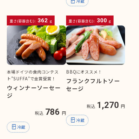
kitchen
冷蔵
362
300
重さ(容器含む):
g
重さ(容器含む):
g
本場ドイツの食肉コンテス
BBQにオススメ！
ト”SUFFA”で金賞受賞！
フランクフルトソー
ウィンナーソーセー
セージ
ジ
1,270
税込
円
786
税込
円
kitchen
冷蔵
kitchen
冷蔵