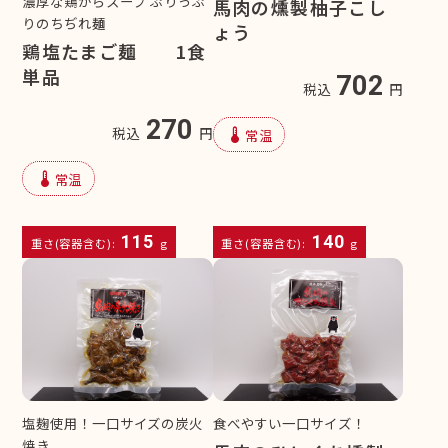
濃厚な鶏がらスープ ぷりっぷ
馬肉の燻製柚子こし
りのちぢれ麺
ょう
鶏塩たまご麺 1食
単品
702
税込
円
270
device_thermostat
税込
円
常温
device_thermostat
常温
115
140
重さ(容器含む):
g
重さ(容器含む):
g
塩麹使用！一口サイズの炭火
食べやすい一口サイズ！
焼き