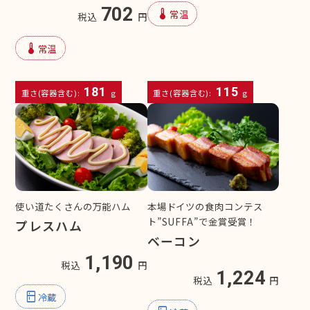
702
device_thermostat
常温
税込
円
device_thermostat
常温
181
115
重さ(容器含む):
g
重さ(容器含む):
g
使い道たくさんの万能ハム
本場ドイツの食肉コンテス
ト”SUFFA”で金賞受賞！
プレスハム
ベーコン
1,190
税込
円
1,224
税込
円
kitchen
冷蔵