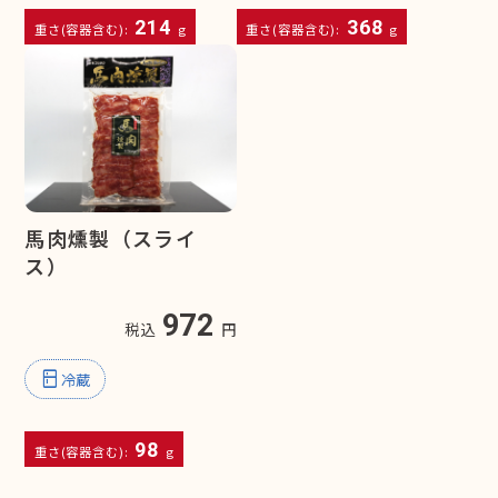
214
368
重さ(容器含む):
g
重さ(容器含む):
g
馬肉燻製（スライ
ス）
972
税込
円
kitchen
冷蔵
98
重さ(容器含む):
g