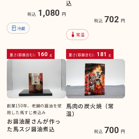
込
1,080
税込
円
702
税込
円
kitchen
冷蔵
device_thermostat
常温
160
181
重さ(容器含む):
g
重さ(容器含む):
g
馬肉の炭火焼（常
創業150年、老舗の醤油を使
用した馬すじ煮込み
温）
お醤油屋さんが作っ
た馬スジ醤油煮込
700
税込
円