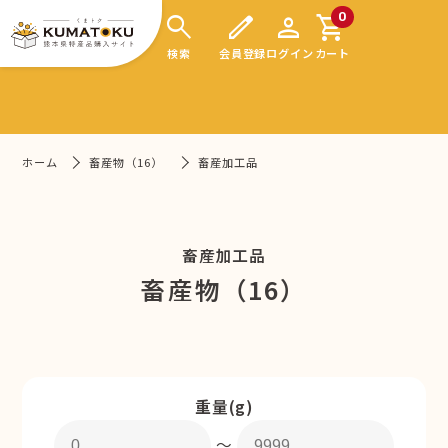
search
edit
person
shopping_cart
0
検索
会員登録
ログイン
カート
ホーム
畜産物（16）
畜産加工品
畜産加工品
畜産物（16）
重量(g)
〜