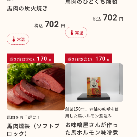
馬肉のひとくち燻製
馬肉の炭火焼き
702
税込
円
702
税込
円
device_thermostat
常温
device_thermostat
常温
170
170
重さ(容器含む):
g
重さ(容器含む):
g
創業150年、老舗の味噌を使
用した馬ホルモン煮込み
馬肉をお手軽に！
お味噌屋さんが作っ
馬肉燻製（ソフトブ
た馬ホルモン味噌煮
ロック）