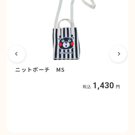
熊本大学オリジナル
五高くまモンラバーキーホルダー 夏
430
服 KD
円
440
税込