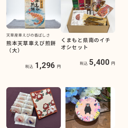
天草産車えびの香ばしさ
くまもと県南のイチ
熊本天草車えび煎餅
オシセット
（大）
5,400
税込
円
1,296
税込
円