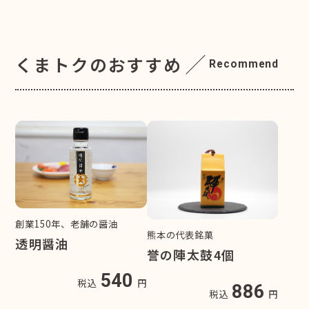
くまトクのおすすめ
Recommend
創業150年、老舗の醤油
熊本の代表銘菓
透明醤油
誉の陣太鼓4個
540
税込
円
886
税込
円