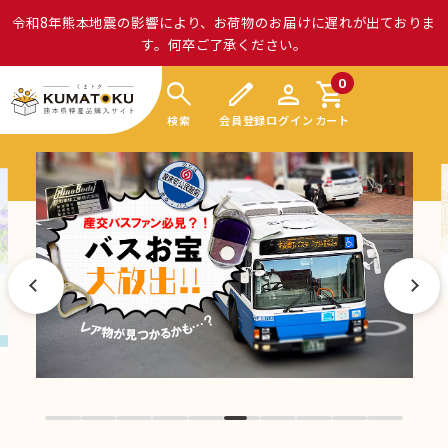
令和8年熊本地震の影響により、お荷物のお届けに遅れが出ておりま
す。何卒ご了承ください。
search
edit
person
shopping_cart
0
検索
会員登録
ログイン
カート