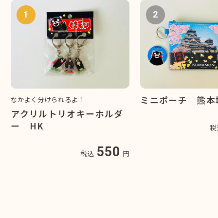
1
2
ミニポーチ 熊本
なかよく分けられるよ！
アクリルトリオキーホルダ
ー HK
税
550
税込
円