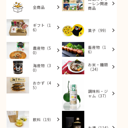
ーレン関連
全商品
商品
ギフト（1
6）
菓子（99）
畜産物（1
農産物（5
6）
0）
お米・麺類
海産物（3
（24）
0）
おかず（4
5）
調味料・ジ
ャム（37）
飲料（19）
お酒（116）