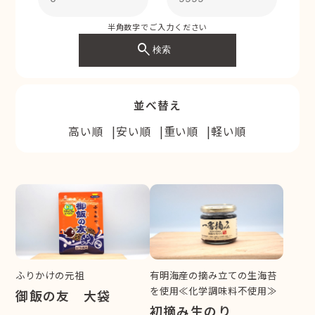
半角数字でご入力ください
search
検索
並べ替え
高い順
安い順
重い順
軽い順
ふりかけの元祖
有明海産の摘み立ての生海苔
を使用≪化学調味料不使用≫
御飯の友 大袋
初摘み生のり