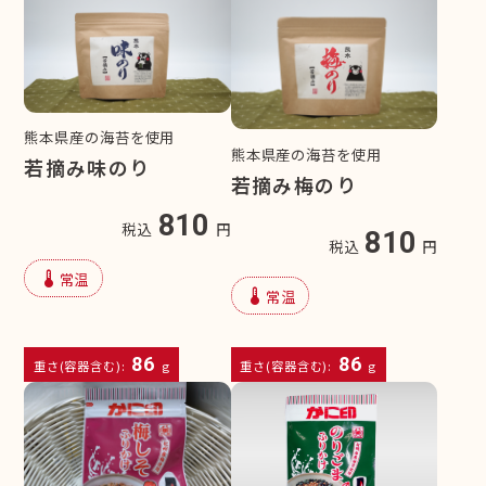
熊本県産の海苔を使用
熊本県産の海苔を使用
若摘み味のり
若摘み梅のり
810
税込
円
810
税込
円
device_thermostat
常温
device_thermostat
常温
86
86
重さ(容器含む):
g
重さ(容器含む):
g