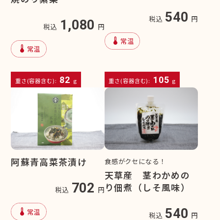
540
税込
円
1,080
税込
円
device_thermostat
常温
device_thermostat
常温
82
105
重さ(容器含む):
g
重さ(容器含む):
g
阿蘇青高菜茶漬け
食感がクセになる！
天草産 茎わかめの
702
り佃煮（しそ風味）
税込
円
device_thermostat
540
常温
税込
円