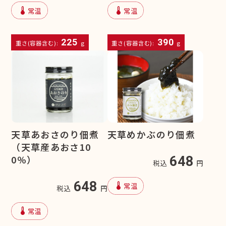
device_thermostat
device_thermostat
常温
常温
225
390
重さ(容器含む):
g
重さ(容器含む):
g
天草あおさのり佃煮
天草めかぶのり佃煮
（天草産あおさ10
0％）
648
税込
円
648
device_thermostat
常温
税込
円
device_thermostat
常温