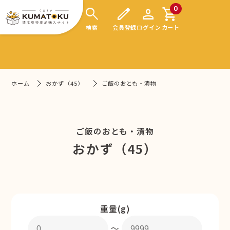
search
edit
person
shopping_cart
0
検索
会員登録
ログイン
カート
ホーム
おかず（45）
ご飯のおとも・漬物
ご飯のおとも・漬物
おかず（45）
重量(g)
〜