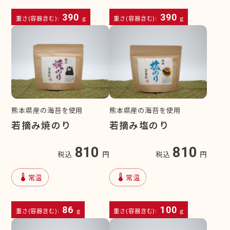
390
390
重さ(容器含む):
g
重さ(容器含む):
g
熊本県産の海苔を使用
熊本県産の海苔を使用
若摘み焼のり
若摘み塩のり
810
810
税込
円
税込
円
device_thermostat
device_thermostat
常温
常温
86
100
重さ(容器含む):
g
重さ(容器含む):
g