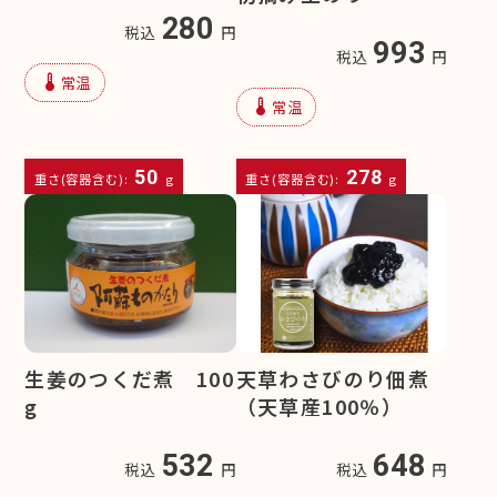
280
税込
円
993
税込
円
device_thermostat
常温
device_thermostat
常温
50
278
重さ(容器含む):
g
重さ(容器含む):
g
生姜のつくだ煮 100
天草わさびのり佃煮
g
（天草産100％）
532
648
税込
円
税込
円