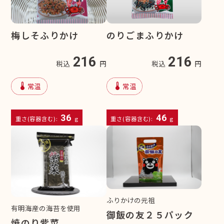
梅しそふりかけ
のりごまふりかけ
216
216
税込
円
税込
円
device_thermostat
device_thermostat
常温
常温
36
46
重さ(容器含む):
g
重さ(容器含む):
g
ふりかけの元祖
有明海産の海苔を使用
御飯の友２５パック
焼のり紫菜