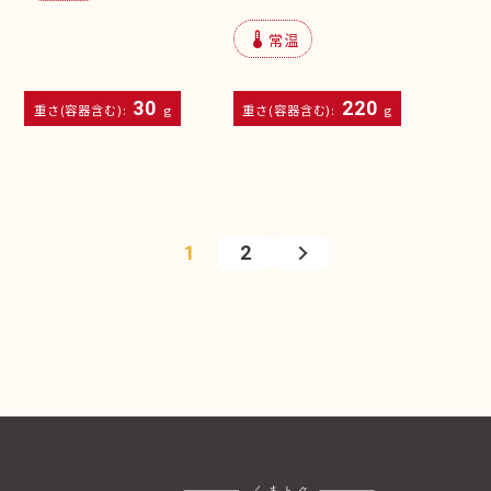
device_thermostat
常温
30
220
重さ(容器含む):
g
重さ(容器含む):
g
1
2