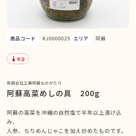
商品コード
KJ0000025
エリア
阿蘇
device_thermostat
常温
有限会社工房阿蘇ものがたり
阿蘇高菜めしの具 200g
阿蘇の高菜を沖縄の自然塩で半年以上漬け込
み、
人参、ちりめんじゃこを加え炒めたものです。