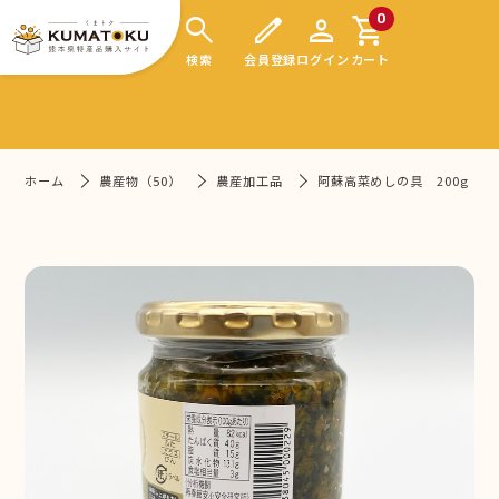
search
edit
person
shopping_cart
0
検索
会員登録
ログイン
カート
ホーム
農産物（50）
農産加工品
阿蘇高菜めしの具 200g