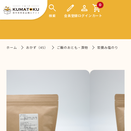
search
edit
person
shopping_cart
0
検索
会員登録
ログイン
カート
ホーム
おかず（45）
ご飯のおとも・漬物
若摘み塩のり