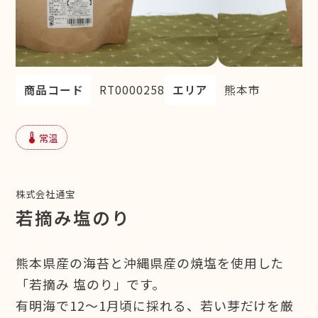
商品コード
RT0000258
エリア
熊本市
device_thermostat
常温
株式会社通宝
若摘み塩のり
熊本県産の海苔と沖縄県産の焼塩を使用した
「若摘み 塩のり」です。
有明海で12〜1月頃に採れる、若い芽だけを厳