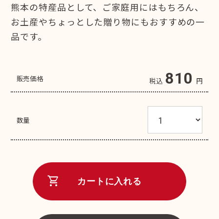
熊本の特産品として、ご家庭用にはもちろん、
お土産やちょっとした贈り物にもおすすめの一
品です。
810
販売価格
税込
円
数量
shopping_cart
カートに入れる