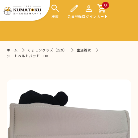
search
edit
person
shopping_cart
0
検索
会員登録
ログイン
カート
ホーム
くまモングッズ（229）
生活雑貨
シートベルトパッド HK