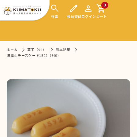
search
edit
person
shopping_cart
0
検索
会員登録
ログイン
カート
ホーム
菓子（99）
熊本銘菓
濃厚生チーズケーキ1592（6個）