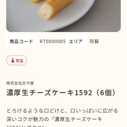
商品コード
RT0000085
エリア
阿蘇
device_thermostat
常温
株式会社古今堂
濃厚生チーズケーキ1592（6個）
とろけるような口どけと、口いっぱいに広がる
深いコクが魅力の「濃厚生チーズケーキ