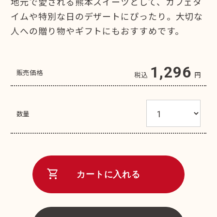
地元で愛される熊本スイーツとして、カフェタ
イムや特別な日のデザートにぴったり。大切な
人への贈り物やギフトにもおすすめです。
1,296
販売価格
税込
円
数量
shopping_cart
カートに入れる