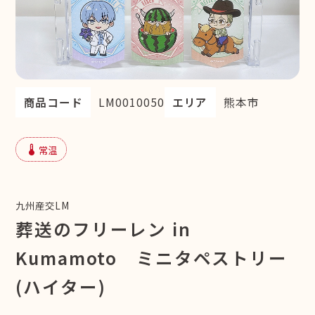
商品コード
LM0010050
エリア
熊本市
device_thermostat
常温
九州産交LM
葬送のフリーレン in
Kumamoto ミニタペストリー
(ハイター)