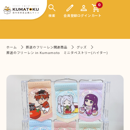
search
edit
person
shopping_cart
0
検索
会員登録
ログイン
カート
ホーム
葬送のフリーレン関連商品
グッズ
葬送のフリーレン in Kumamoto ミニタペストリー(ハイター)