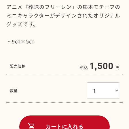
アニメ『葬送のフリーレン』の熊本モチーフの
ミニキャラクターがデザインされたオリジナル
グッズです。
・9㎝×5㎝
1,500
販売価格
税込
円
数量
shopping_cart
カートに入れる