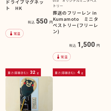
oto オリジナルミニタペス
ドライブマグネッ
トリー
ト HK
葬送のフリーレン in
Kumamoto ミニタ
550
税込
円
ペストリー(フリーレ
ン)
device_thermostat
常温
1,500
税込
円
device_thermostat
常温
32
4
重さ(容器含む):
g
重さ(容器含む):
g