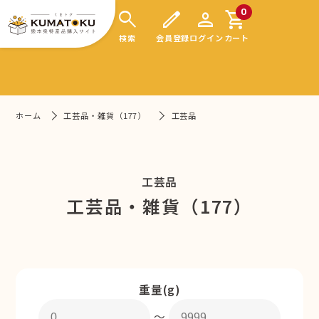
search
edit
person
shopping_cart
0
検索
会員登録
ログイン
カート
ホーム
工芸品・雑貨（177）
工芸品
工芸品
工芸品・雑貨（177）
重量(g)
〜