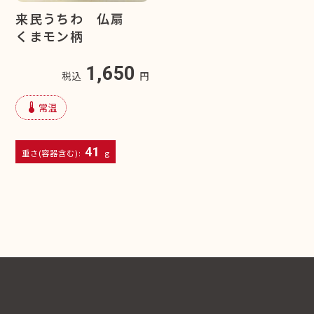
来民うちわ 仏扇
くまモン柄
1,650
税込
円
device_thermostat
常温
41
重さ(容器含む):
g