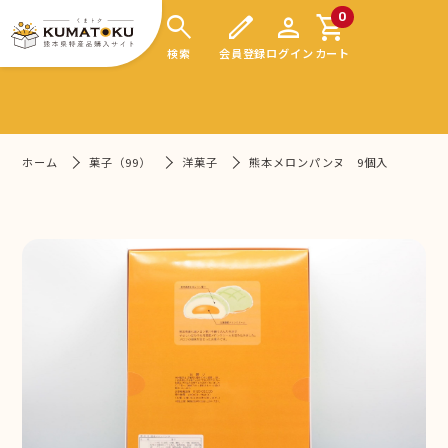
search
edit
person
shopping_cart
0
検索
会員登録
ログイン
カート
ホーム
菓子（99）
洋菓子
熊本メロンパンヌ 9個入