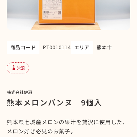
商品コード
RT0010114
エリア
熊本市
device_thermostat
常温
株式会社健扇
熊本メロンパンヌ 9個入
熊本県七城産メロンの果汁を贅沢に使用した、
メロン好き必見のお菓子。