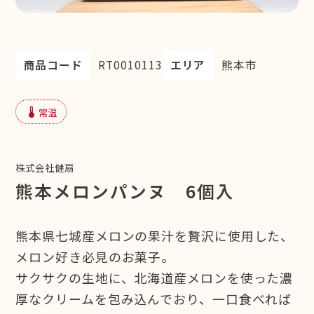
商品コード
RT0010113
エリア
熊本市
device_thermostat
常温
株式会社健扇
熊本メロンパンヌ 6個入
熊本県七城産メロンの果汁を贅沢に使用した、
メロン好き必見のお菓子。
サクサクの生地に、北海道産メロンを使った濃
厚なクリームを包み込んでおり、一口食べれば