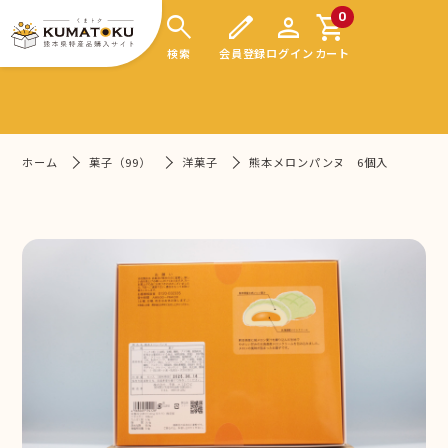
search
edit
person
shopping_cart
0
検索
会員登録
ログイン
カート
ホーム
菓子（99）
洋菓子
熊本メロンパンヌ 6個入