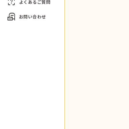
indeterminate_question_box
よくあるご質問
local_post_office
お問い合わせ