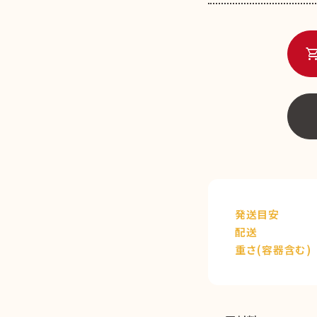
shopping_c
発送目安
配送
重さ(容器含む)