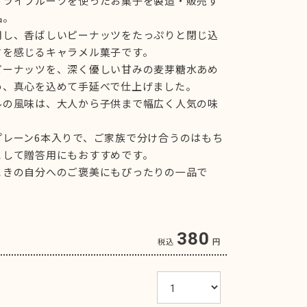
ドライフルーツを使ったお菓子を製造・販売す
品。
用し、香ばしいピーナッツをたっぷりと閉じ込
さを感じるキャラメル菓子です。
ピーナッツを、深く優しい甘みの麦芽糖水あめ
め、真心を込めて手延べで仕上げました。
ルの風味は、大人から子供まで幅広く人気の味
プレーン6本入りで、ご家族で分け合うのはもち
として贈答用にもおすすめです。
ときの自分へのご褒美にもぴったりの一品で
380
税込
円