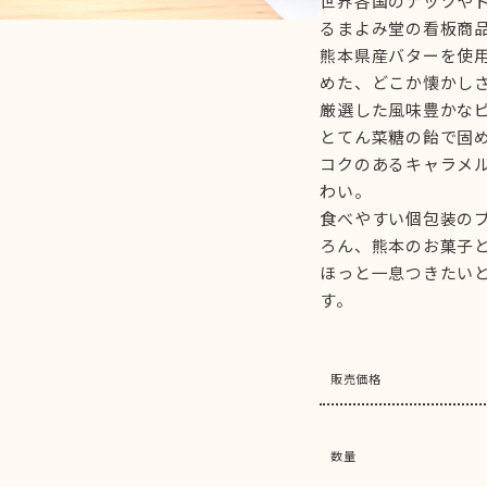
世界各国のナッツや
るまよみ堂の看板商
熊本県産バターを使
めた、どこか懐かし
厳選した風味豊かな
とてん菜糖の飴で固
コクのあるキャラメ
わい。
食べやすい個包装の
ろん、熊本のお菓子
ほっと一息つきたい
す。
販売価格
数量