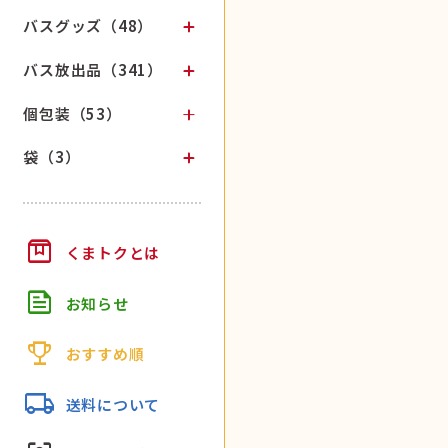
バスグッズ（48）
バス放出品（341）
個包装（53）
袋（3）
box
くまトクとは
feed
お知らせ
trophy
おすすめ順
local_shipping
送料について