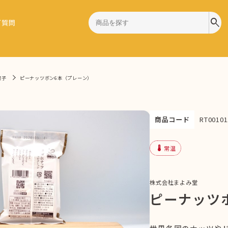
search
ご質問
菓子
ピーナッツボン6本（プレーン）
商品コード
RT00101
device_thermostat
常温
株式会社まよみ堂
ピーナッツ