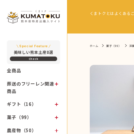
くまトクとは
よくある
ホーム
菓子（99）
洋
Special Feature
美味しい熊本土産8選
全商品
葬送のフリーレン関連
商品
ギフト（16）
菓子（99）
農産物（50）