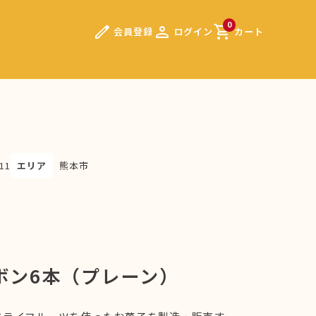
edit
person
shopping_cart
0
会員登録
ログイン
カート
11
エリア
熊本市
ボン6本（プレーン）