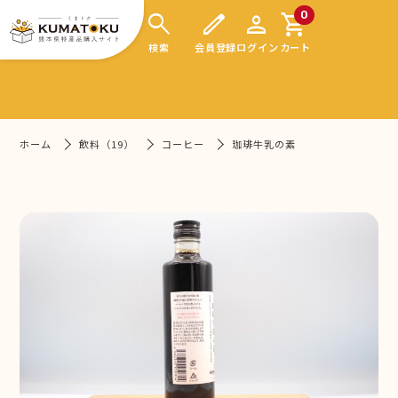
search
edit
person
shopping_cart
0
検索
会員登録
ログイン
カート
ホーム
飲料（19）
コーヒー
珈琲牛乳の素