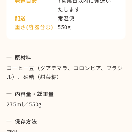
発送目安
7営業日以内に発送い
たします
配送
常温便
重さ(容器含む)
550g
原材料
コーヒー豆（グアテマラ、コロンビア、ブラジ
ル）、砂糖（甜菜糖）
内容量・総重量
275ml／550g
保存方法
常温