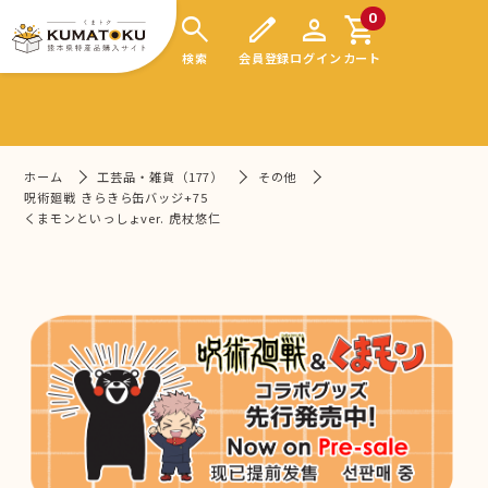
search
edit
person
shopping_cart
0
検索
会員登録
ログイン
カート
ホーム
工芸品・雑貨（177）
その他
呪術廻戦 きらきら缶バッジ+75
くまモンといっしょver. 虎杖悠仁