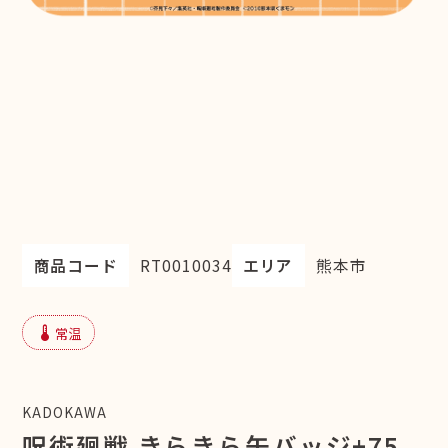
商品コード
RT0010034
エリア
熊本市
device_thermostat
常温
KADOKAWA
呪術廻戦 きらきら缶バッジ+75