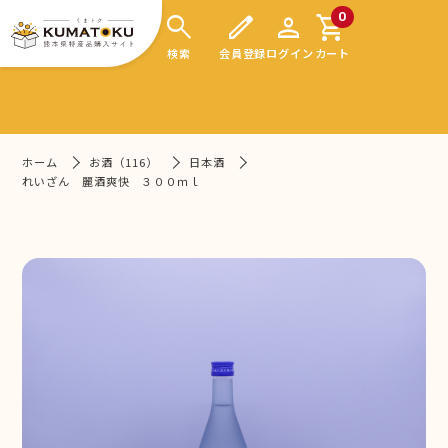
search
edit
person
shopping_cart
0
検索
会員登録
ログイン
カート
ホーム
お酒（116）
日本酒
れいざん 麗酒爽快 ３００ｍｌ