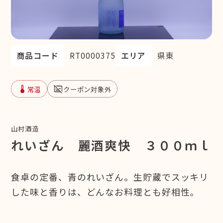
商品コード
RT0000375
エリア
県東
device_thermostat
subtitles_off
常温
クーポン対象外
山村酒造
れいざん 麗酒爽快 ３００ｍｌ
食卓の定番、青のれいざん。生貯蔵でスッキリ
した味と香りは、どんなお料理とも好相性。