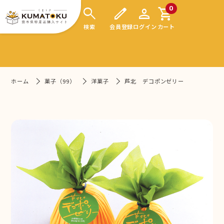
search
edit
person
shopping_cart
0
検索
会員登録
ログイン
カート
ホーム
菓子（99）
洋菓子
芦北 デコポンゼリー