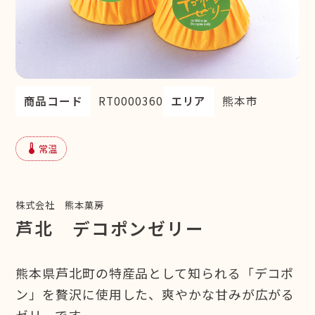
商品コード
RT0000360
エリア
熊本市
device_thermostat
常温
株式会社 熊本菓房
芦北 デコポンゼリー
熊本県芦北町の特産品として知られる「デコポ
ン」を贅沢に使用した、爽やかな甘みが広がる
ゼリーです。