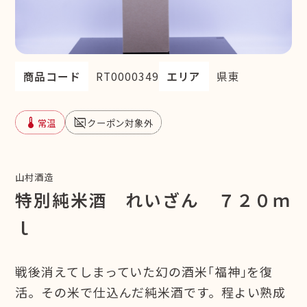
商品コード
RT0000349
エリア
県東
device_thermostat
subtitles_off
常温
クーポン対象外
山村酒造
特別純米酒 れいざん ７２０ｍ
ｌ
戦後消えてしまっていた幻の酒米｢福神｣を復
活。その米で仕込んだ純米酒です。程よい熟成