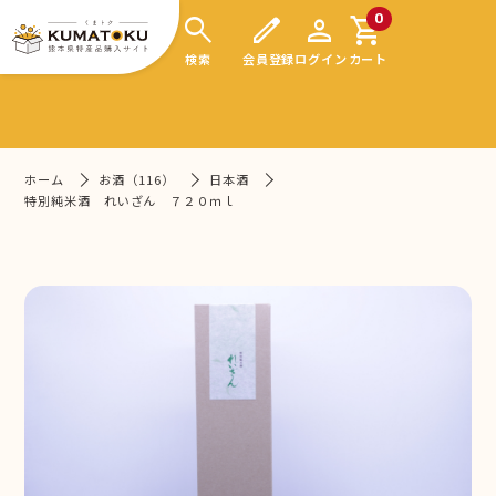
search
edit
person
shopping_cart
0
検索
会員登録
ログイン
カート
ホーム
お酒（116）
日本酒
特別純米酒 れいざん ７２０ｍｌ