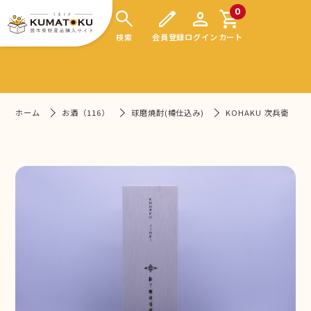
search
edit
person
shopping_cart
0
検索
会員登録
ログイン
カート
ホーム
お酒（116）
球磨焼酎(樽仕込み)
KOHAKU 次兵衛