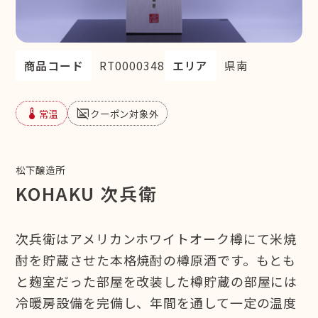
商品コード
RT0000348
エリア
県南
device_thermostat
subtitles_off
常温
クーポン対象外
松下醸造所
KOHAKU 次兵衛
次兵衛はアメリカンホワイトオーク樽にて米焼
酎を貯蔵させた本格焼酎の樽原酒です。もとも
と麹室だった部屋を改装した樽貯蔵の部屋には
冷暖房設備を完備し、年間を通して一定の温度