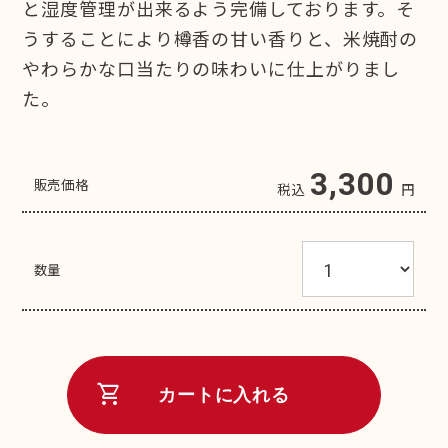
と湿度管理が出来るよう完備しております。そ
うすることにより樽香の甘い香りと、米焼酎の
やわらかな口当たりの味わいに仕上がりまし
た。
3,300
販売価格
税込
円
数量
shopping_cart
カートに入れる