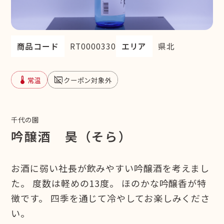
商品コード
RT0000330
エリア
県北
device_thermostat
subtitles_off
常温
クーポン対象外
千代の園
吟醸酒 昊（そら）
お酒に弱い社長が飲みやすい吟醸酒を考えまし
た。 度数は軽めの13度。 ほのかな吟醸香が特
徴です。 四季を通じて冷やしてお楽しみくださ
い。