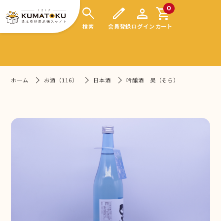
search
edit
person
shopping_cart
0
検索
会員登録
ログイン
カート
ホーム
お酒（116）
日本酒
吟醸酒 昊（そら）