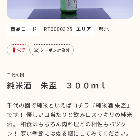
商品コード
RT0000325
エリア
県北
device_thermostat
subtitles_off
常温
クーポン対象外
千代の園
純米酒 朱盃 ３００ｍｌ
千代の園で純米といえばコチラ『純米酒 朱盃』
です！ 優しい口当たりと飲み口スッキリの純米
酒。 和食はもちろん肉料理との相性もバツグ
ン！ 寒い季節にはぬる燗にしてみてください。