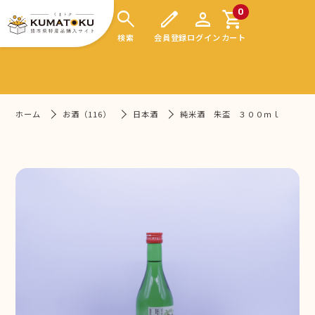
search
edit
person
shopping_cart
0
検索
会員登録
ログイン
カート
ホーム
お酒（116）
日本酒
純米酒 朱盃 ３００ｍｌ