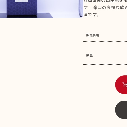
兵庫県産の山田錦を4
す。 辛口の爽快な飲
酒です。
販売価格
数量
shopping_c