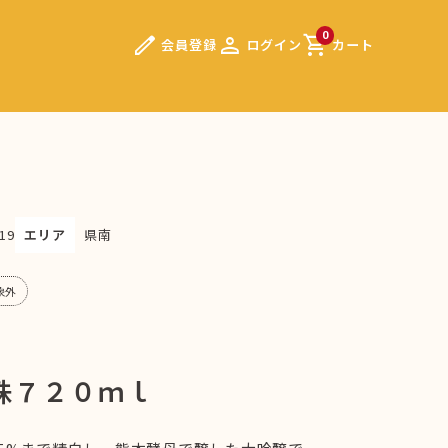
edit
person
shopping_cart
0
会員登録
ログイン
カート
19
エリア
県南
象外
珠７２０ｍｌ