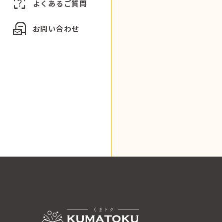
indeterminate_question_box
よくあるご質問
local_post_office
お問い合わせ