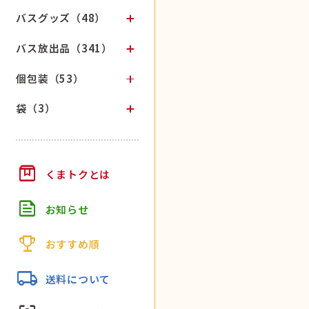
バスグッズ（48）
バス放出品（341）
個包装（53）
袋（3）
box
くまトクとは
feed
お知らせ
trophy
おすすめ順
local_shipping
送料について