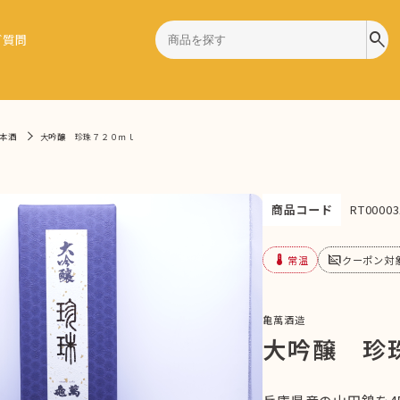
search
ご質問
本酒
大吟醸 珍珠７２０ｍｌ
商品コード
RT00003
device_thermostat
subtitles_off
常温
クーポン対
亀萬酒造
大吟醸 珍