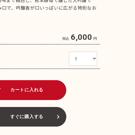
5%まで精白し、熊本酵母で醸した大吟醸で
み口で、吟醸香が口いっぱいに広がる特別なお
6,000
税込
円
art
カートに入れる
すぐに購入する