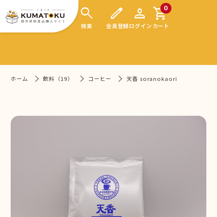
search
edit
person
shopping_cart
0
検索
会員登録
ログイン
カート
ホーム
飲料（19）
コーヒー
天香 soranokaori