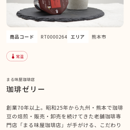
商品コード
RT0000264
エリア
熊本市
device_thermostat
常温
まる味屋珈琲店
珈琲ゼリー
創業70年以上。昭和25年から九州・熊本で珈琲
豆の焙煎・販売・卸売を続けてきた老舗珈琲専
門店「まる味屋珈琲店」が手がける、こだわり