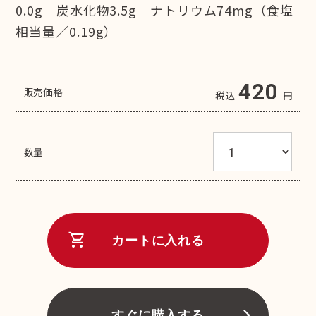
0.0g 炭水化物3.5g ナトリウム74mg（食塩
相当量／0.19g）
420
販売価格
税込
円
数量
shopping_cart
カートに入れる
すぐに購入する