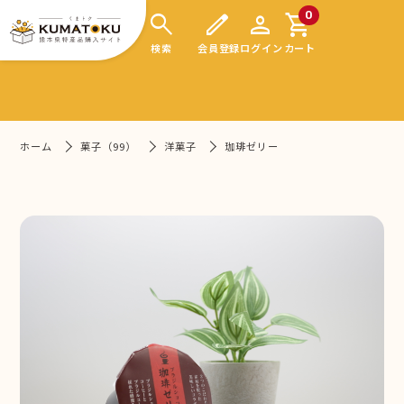
search
edit
person
shopping_cart
0
検索
会員登録
ログイン
カート
ホーム
菓子（99）
洋菓子
珈琲ゼリー