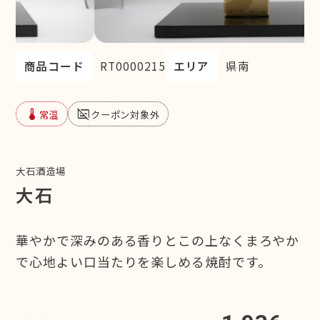
商品コード
RT0000215
エリア
県南
device_thermostat
subtitles_off
常温
クーポン対象外
大石酒造場
大石
華やかで深みのある香りとこの上なくまろやか
で心地よい口当たりを楽しめる焼酎です。