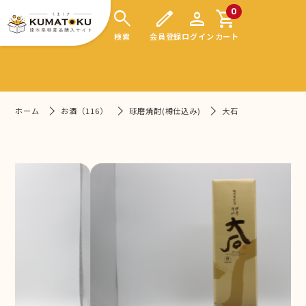
search
edit
person
shopping_cart
0
検索
会員登録
ログイン
カート
ホーム
お酒（116）
球磨焼酎(樽仕込み)
大石