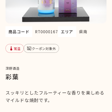
商品コード
RT0000167
エリア
県南
device_thermostat
subtitles_off
常温
クーポン対象外
深野酒造
彩葉
スッキリとしたフルーティーな香りを楽しめる
マイルドな焼酎です。