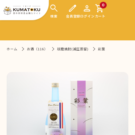
search
edit
person
shopping_cart
0
検索
会員登録
ログイン
カート
ホーム
お酒（116）
球磨焼酎(減圧蒸留)
彩葉