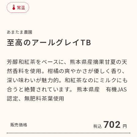
device_thermostat
常温
あまたま農園
至高のアールグレイTB
芳醇和紅茶をベースに、熊本県産摘果甘夏の天
然香料を使用。柑橘の爽やかさが優しく香り、
深い味わいが魅力的。和紅茶なのにミルクにも
合うと絶賛されています。 熊本県産 有機JAS
認定、無肥料茶葉使用
702
販売価格
税込
円