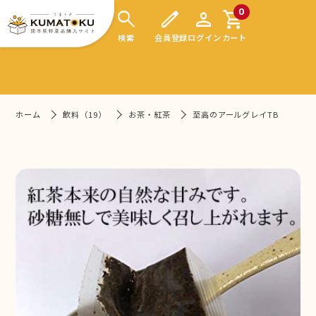
search
edit
person
shopping_cart
0
検索
会員登録
ログイン
カート
ホーム
飲料（19）
お茶・紅茶
至高のアールグレイTB