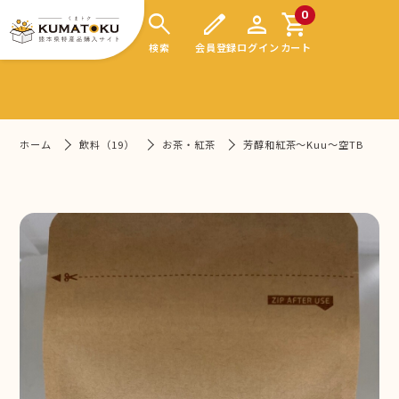
search
edit
person
shopping_cart
0
検索
会員登録
ログイン
カート
ホーム
飲料（19）
お茶・紅茶
芳醇和紅茶～Kuu～空TB