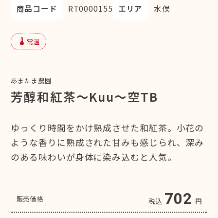
商品コード
RT0000155
エリア
水俣
device_thermostat
常温
あまたま農園
芳醇和紅茶～Kuu～空TB
ゆっくり時間をかけ熟成させた和紅茶。小花の
ような香りに熟成された甘みも感じられ、深み
のある味わいが身体に染み込むと人気。
702
販売価格
税込
円