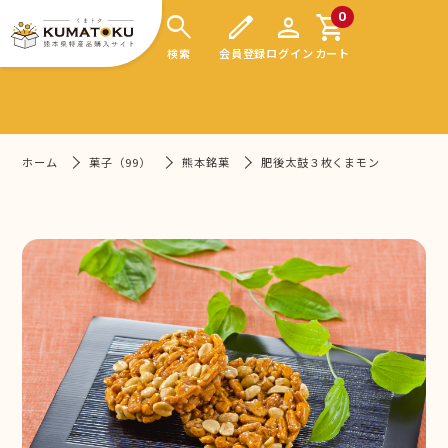
search
edit
person
shopping_cart
0
検索
会員登録
ログイン
カート
ホーム
菓子（99）
熊本銘菓
肥後太鼓３枚くまモン