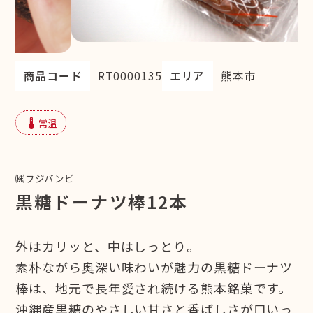
商品コード
RT0000135
エリア
熊本市
device_thermostat
常温
㈱フジバンビ
黒糖ドーナツ棒12本
外はカリッと、中はしっとり。
素朴ながら奥深い味わいが魅力の黒糖ドーナツ
棒は、地元で長年愛され続ける熊本銘菓です。
沖縄産黒糖のやさしい甘さと香ばしさが口いっ