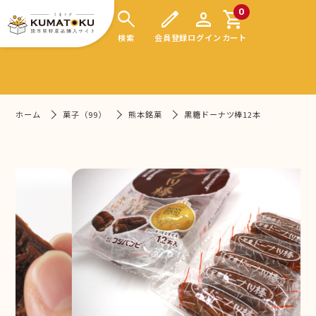
search
edit
person
shopping_cart
0
検索
会員登録
ログイン
カート
ホーム
菓子（99）
熊本銘菓
黒糖ドーナツ棒12本