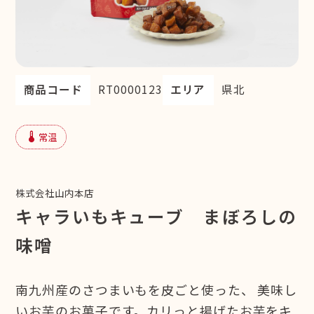
商品コード
RT0000123
エリア
県北
device_thermostat
常温
株式会社山内本店
キャラいもキューブ まぼろしの
味噌
南九州産のさつまいもを皮ごと使った、 美味し
いお芋のお菓子です。カリっと揚げたお芋をキ