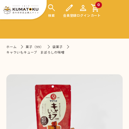
search
edit
person
shopping_cart
0
検索
会員登録
ログイン
カート
ホーム
菓子（99）
袋菓子
キャラいもキューブ まぼろしの味噌