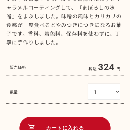
ャラメルコーティングして、『まぼろしの味
噌』をまぶしました。味噌の風味とカリカリの
食感が一度食べるとやみつきにつきになるお菓
子です。香料、着色料、保存料を使わずに、丁
寧に手作りしました。
324
販売価格
税込
円
数量
shopping_cart
カートに入れる