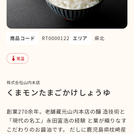
商品コード
RT0000122
エリア
県北
device_thermostat
常温
株式会社山内本店
くまモンたまごかけしょうゆ
創業270余年。老舗蔵元山内本店の醸 造技術と
「現代の名工」永田富浩の経験 と業が織りなす
こだわりのお醤油です。 だしに鹿児島県枕崎産