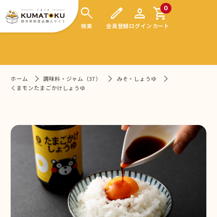
search
edit
person
shopping_cart
0
検索
会員登録
ログイン
カート
ホーム
調味料・ジャム（37）
みそ・しょうゆ
くまモンたまごかけしょうゆ