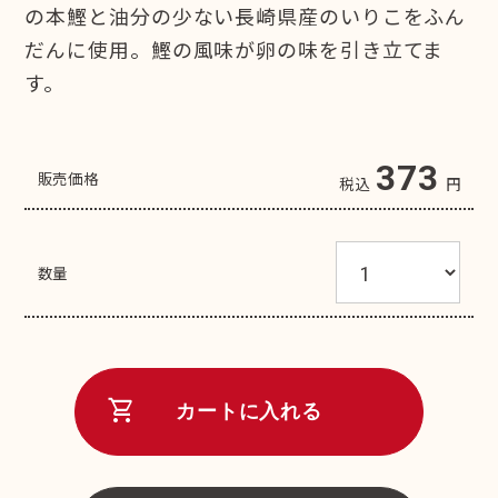
の本鰹と油分の少ない長崎県産のいりこをふん
だんに使用。鰹の風味が卵の味を引き立てま
す。
373
販売価格
税込
円
数量
shopping_cart
カートに入れる