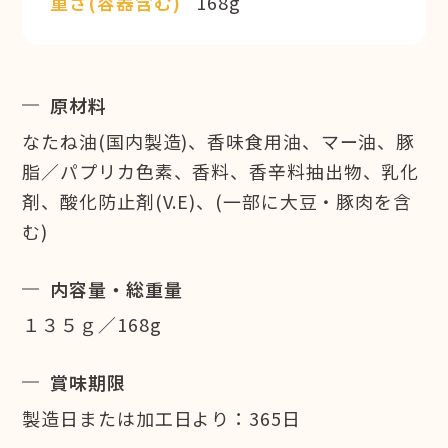
重さ(容器含む)
168g
原材料
なたね油(国内製造)、香味食用油、マー油、豚
脂／パプリカ色素、香料、香辛料抽出物、乳化
剤、酸化防止剤(V.E)、(一部に大豆・豚肉を含
む)
内容量・総重量
１３５ｇ／168g
賞味期限
製造日または加工日より：365日