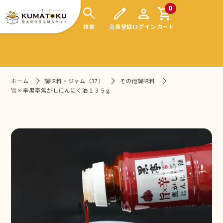
search
edit
person
shopping_cart
0
検索
会員登録
ログイン
カート
ホーム
調味料・ジャム（37）
その他調味料
旨×辛黒亭焦がしにんにく油１３５g