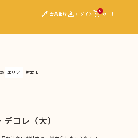
edit
person
shopping_cart
0
会員登録
ログイン
カート
09
エリア
熊本市
・デコレ（大）