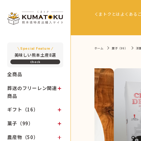
くまトクとは
よくある
ホーム
菓子（99）
洋
Special Feature
美味しい熊本土産8選
全商品
葬送のフリーレン関連
商品
ギフト（16）
菓子（99）
農産物（50）