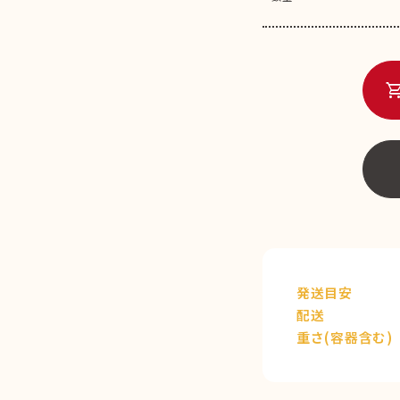
shopping_c
発送目安
配送
重さ(容器含む)