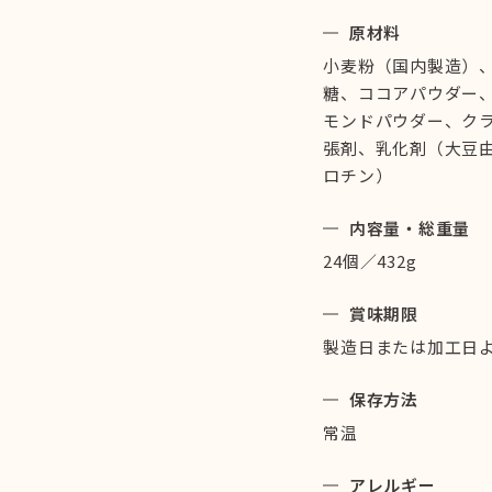
原材料
小麦粉（国内製造）
糖、ココアパウダー
モンドパウダー、ク
張剤、乳化剤（大豆由
ロチン）
内容量・総重量
24個／432g
賞味期限
製造日または加工日よ
保存方法
常温
アレルギー