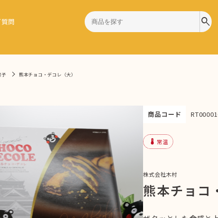
search
ご質問
菓子
熊本チョコ・デコレ（大）
商品コード
RT00001
device_thermostat
常温
株式会社木村
熊本チョコ