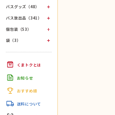
バスグッズ（48）
バス放出品（341）
個包装（53）
袋（3）
box
くまトクとは
feed
お知らせ
trophy
おすすめ順
local_shipping
送料について