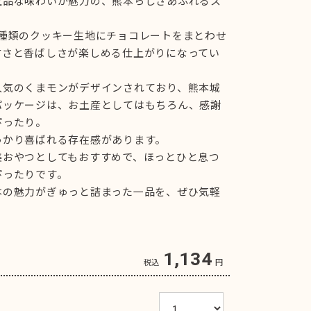
上品な味わいが魅力の、熊本らしさあふれるス
2種類のクッキー生地にチョコレートをまとわせ
甘さと香ばしさが楽しめる仕上がりになってい
人気のくまモンがデザインされており、熊本城
パッケージは、お土産としてはもちろん、感謝
ぴったり。
っかり喜ばれる存在感があります。
美おやつとしてもおすすめで、ほっとひと息つ
ぴったりです。
本の魅力がぎゅっと詰まった一品を、ぜひ気軽
。
1,134
税込
円