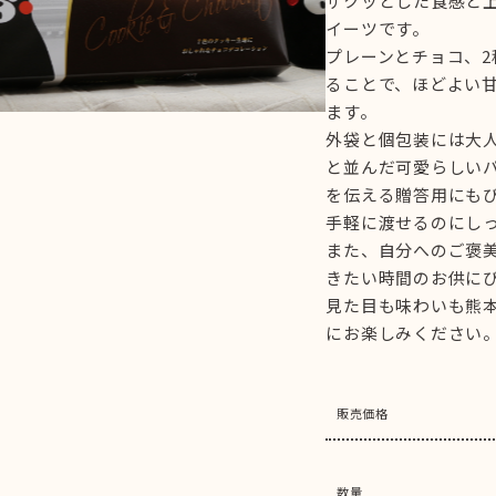
ザクッとした食感と
イーツです。
プレーンとチョコ、
ることで、ほどよい
ます。
外袋と個包装には大
と並んだ可愛らしい
を伝える贈答用にも
手軽に渡せるのにし
また、自分へのご褒
きたい時間のお供に
見た目も味わいも熊
にお楽しみください
販売価格
数量