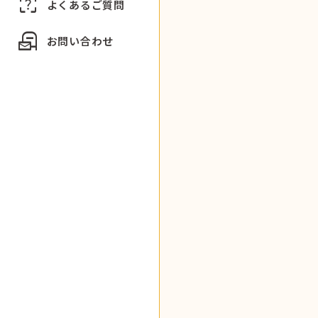
indeterminate_question_box
よくあるご質問
local_post_office
お問い合わせ