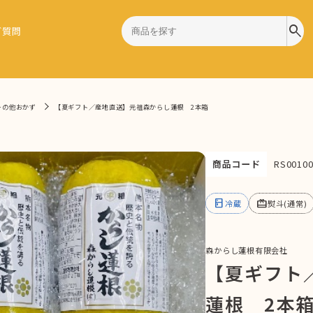
search
ご質問
その他おかず
【夏ギフト／産地直送】元祖森からし蓮根 2本箱
商品コード
RS00100
kitchen
redeem
冷蔵
熨斗(通常)
森からし蓮根有限会社
【夏ギフト
蓮根 2本