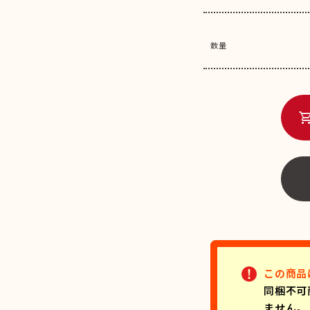
数量
shopping_c
この商品
同梱不可
ません。