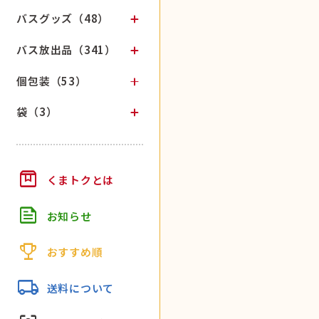
バスグッズ（48）
バス放出品（341）
個包装（53）
袋（3）
box
くまトクとは
feed
お知らせ
trophy
おすすめ順
local_shipping
送料について