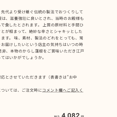
、先代より受け継ぐ伝統の製法でおつくりして
根は、滋養強壮に良いとされ、当時のお殿様も
で食したとされます。 上質の原材料と手間ひ
さとが相まって、絶妙な辛さとシャキッとした
ます。 味、素材、製法のどれをとっても、常
をお届けしたいという店主の気持ちはいつの時
 是非、本物のからし蓮根をご賞味いただき江戸
みてはいかがでしょうか。
対応とさせていただきます（表書きは"お中
については、ご注文時に
コメント欄へご記入く
4,082
税込
円