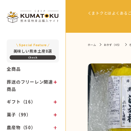
くまトクとは
よくある
ホーム
おかず（45）
Special Feature
美味しい熊本土産8選
全商品
葬送のフリーレン関連
商品
ギフト（16）
菓子（99）
農産物（50）