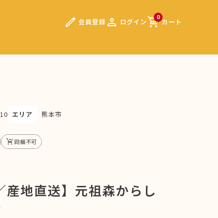
edit
person
shopping_cart
0
会員登録
ログイン
カート
10
エリア
熊本市
remove_shopping_cart
同梱不可
／産地直送】元祖森からし
箱