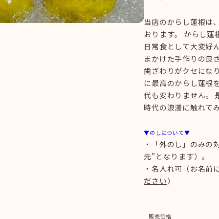
当店のからし蓮根は
おります。 からし蓮
日常食として大変好ん
まかけた手作りの良
歯ざわりがクセになり
に最高のからし蓮根
代も変わりません。
時代の浪漫に触れて
▼のしについて▼
・「外のし」のみの
元"となります）。
・名入れ可（お名前
ださい
）
販売価格