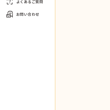
indeterminate_question_box
よくあるご質問
local_post_office
お問い合わせ