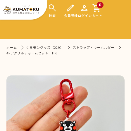
search
edit
person
shopping_cart
0
検索
会員登録
ログイン
カート
ホーム
くまモングッズ（229）
ストラップ・キーホルダー
4Pアクリルチャームセット HK