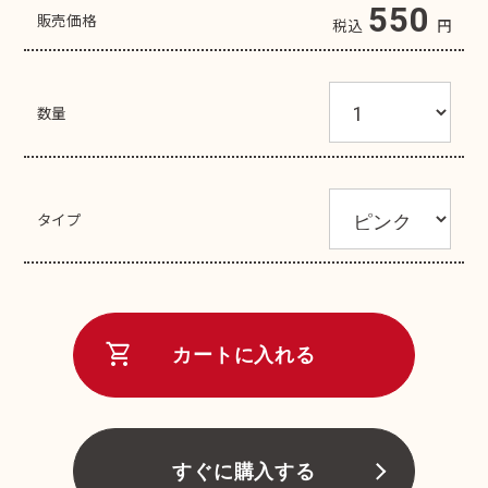
550
販売価格
税込
円
数量
タイプ
shopping_cart
カートに入れる
すぐに購入する