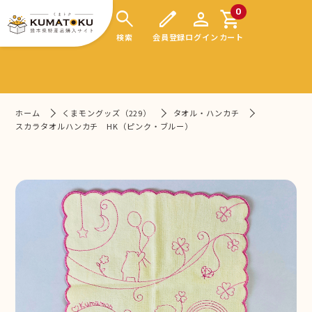
search
edit
person
shopping_cart
0
検索
会員登録
ログイン
カート
ホーム
くまモングッズ（229）
タオル・ハンカチ
スカラタオルハンカチ HK（ピンク・ブルー）