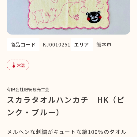
商品コード
KJ0010251
エリア
熊本市
device_thermostat
常温
有限会社肥後観光工芸
スカラタオルハンカチ HK（ピ
ンク・ブルー）
メルヘンな刺繍がキュートな綿100％のタオル