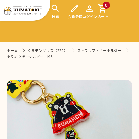
search
edit
person
shopping_cart
0
検索
会員登録
ログイン
カート
ホーム
くまモングッズ（229）
ストラップ・キーホルダー
ふりふりキーホルダー MR