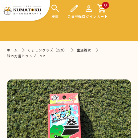
search
edit
person
shopping_cart
0
検索
会員登録
ログイン
カート
ホーム
くまモングッズ（229）
生活雑貨
熊本方言トランプ MR