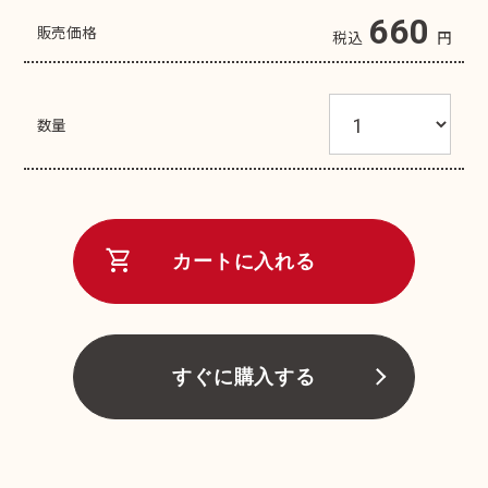
660
販売価格
税込
円
数量
shopping_cart
カートに入れる
すぐに購入する