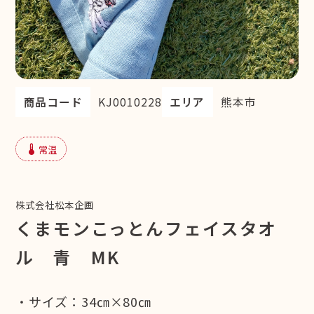
商品コード
KJ0010228
エリア
熊本市
device_thermostat
常温
株式会社松本企画
くまモンこっとんフェイスタオ
ル 青 MK
・サイズ：34㎝×80㎝