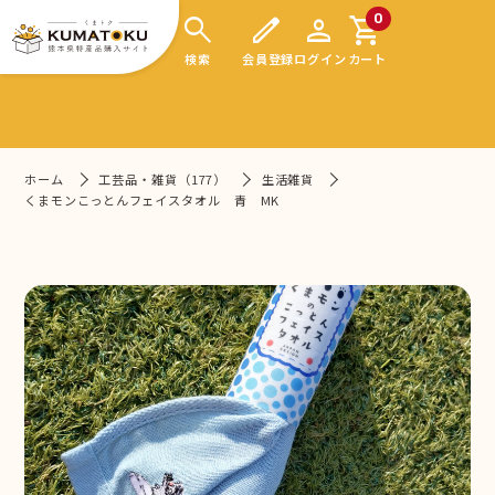
search
edit
person
shopping_cart
0
検索
会員登録
ログイン
カート
ホーム
工芸品・雑貨（177）
生活雑貨
くまモンこっとんフェイスタオル 青 MK