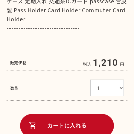
ケース 定期入れ 交通系ICカード passcase 合皮
製 Pass Holder Card Holder Commuter Card
Holder
-------------------------------
1,210
販売価格
税込
円
数量
shopping_cart
カートに入れる