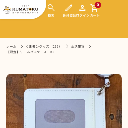
search
edit
person
shopping_cart
0
検索
会員登録
ログイン
カート
ホーム
くまモングッズ（229）
生活雑貨
【限定】リールパスケース KJ