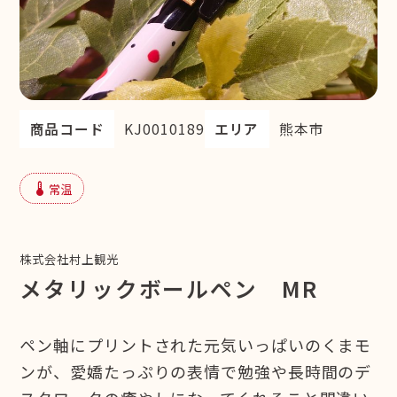
商品コード
KJ0010189
エリア
熊本市
device_thermostat
常温
株式会社村上観光
メタリックボールペン MR
ペン軸にプリントされた元気いっぱいのくまモ
ンが、愛嬌たっぷりの表情で勉強や長時間のデ