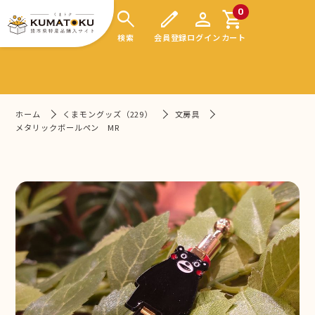
search
edit
person
shopping_cart
0
検索
会員登録
ログイン
カート
ホーム
くまモングッズ（229）
文房具
メタリックボールペン MR