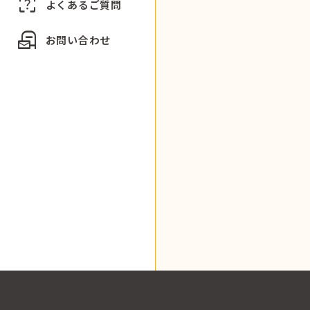
indeterminate_question_box
よくあるご質問
local_post_office
お問い合わせ