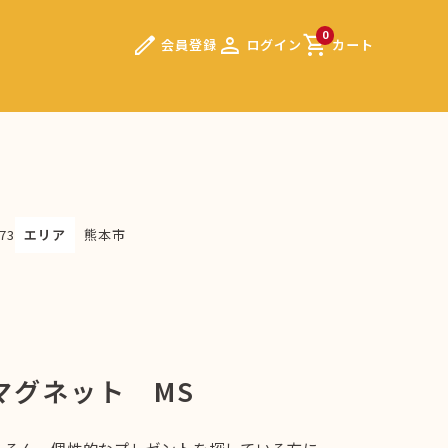
edit
person
shopping_cart
0
会員登録
ログイン
カート
73
エリア
熊本市
マグネット MS