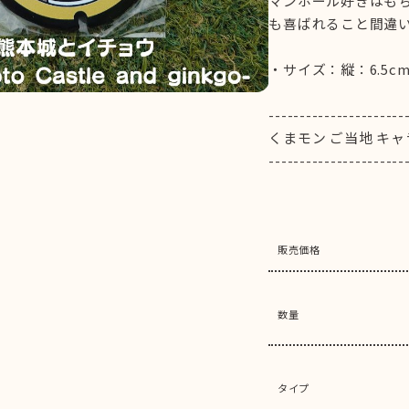
マンホール好きはも
も喜ばれること間違い
・サイズ：縦：6.5cm 
----------------------
くまモン ご当地 キャ
----------------------
販売価格
数量
タイプ