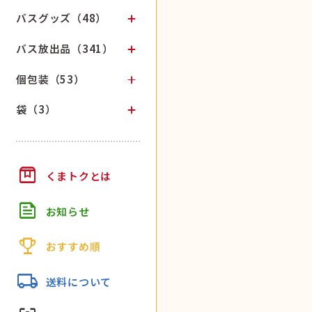
バスグッズ（48）
バス放出品（341）
個包装（53）
袋（3）
box
くまトクとは
feed
お知らせ
trophy
おすすめ順
local_shipping
送料について