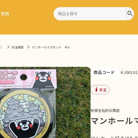
search
ご質問
9）
生活雑貨
マンホールマグネット MS
商品コード
KJ00101
device_thermostat
常温
有限会社的石商店
マンホール