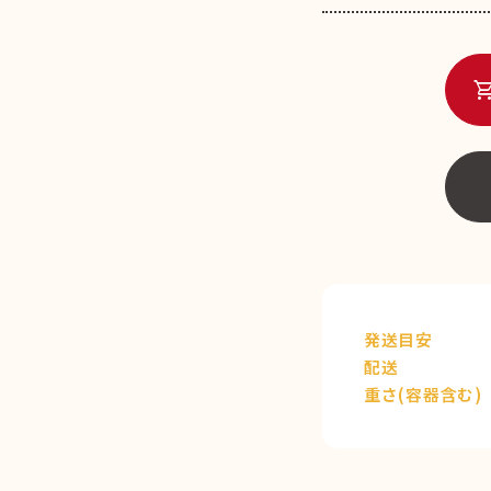
shopping_c
発送目安
配送
重さ(容器含む)