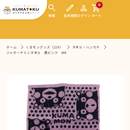
search
edit
person
shopping_cart
0
検索
会員登録
ログイン
カート
ホーム
くまモングッズ（229）
タオル・ハンカチ
ジャガードミニタオル 黒ピンク MR