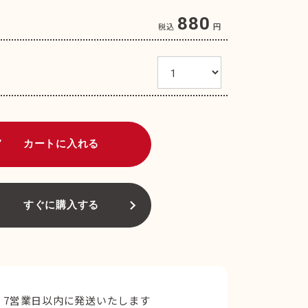
880
税込
円
art
カートに入れる
すぐに購入する
7営業日以内に発送いたします