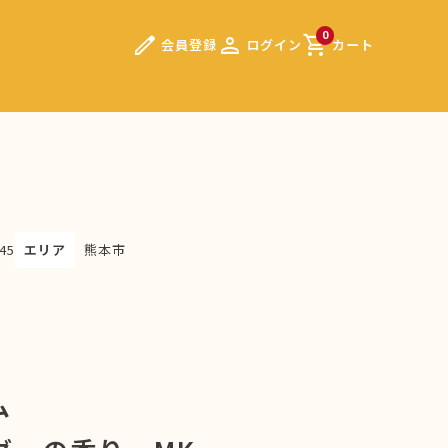
edit
person
shopping_cart
0
会員登録
ログイン
カート
45
エリア
熊本市
ーム