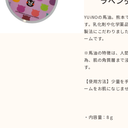
ラベンダ
YUiNOの馬油。熊
す。乳化剤や化学薬
製法にこだわりまし
ームです。
※馬油の特徴は、人
為、肌の角質層まで
す。
【使用方法】少量を
ームをお肌になじま
・内容量：8ｇ