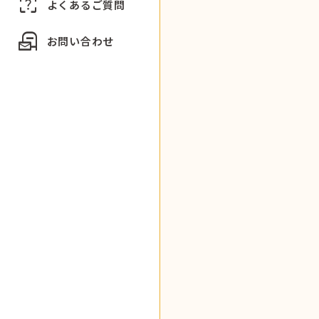
indeterminate_question_box
よくあるご質問
local_post_office
お問い合わせ