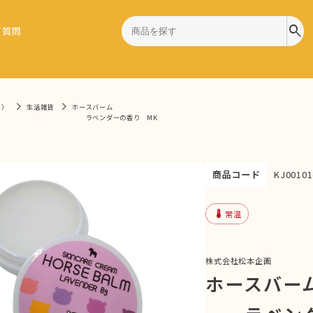
search
ご質問
9）
生活雑貨
ホースバーム
ラベンダーの香り MK
商品コード
KJ00101
device_thermostat
常温
株式会社松本企画
ホースバ