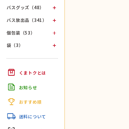
バスグッズ（48）
バス放出品（341）
個包装（53）
袋（3）
box
くまトクとは
feed
お知らせ
trophy
おすすめ順
local_shipping
送料について